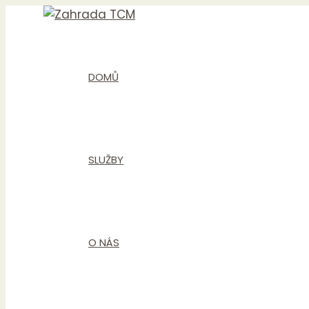
Přeskočit
na
obsah
DOMŮ
SLUŽBY
O NÁS